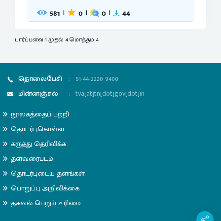
581
0
0
44
|
|
|
பார்ப்பவை 1 முதல் 4 மொத்தம் 4
தொலைபேசி
:
91-44-2220 9400
மின்னஞ்சல்
:
tva[at]tn[dot]gov[dot]in
நூலகத்தைப் பற்றி
தொடர்புகொள்ள
கருத்து தெரிவிக்க
தளவரைபடம்
தொடர்புடைய தளங்கள்
பொறுப்பு அறிவிக்கை
தகவல் பெறும் உரிமை