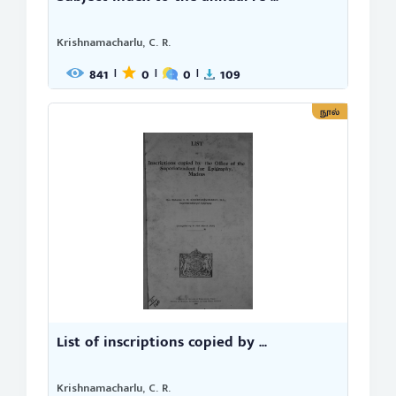
Krishnamacharlu, C. R.
841
0
0
109
|
|
|
நூல்
List of inscriptions copied by ...
Krishnamacharlu, C. R.