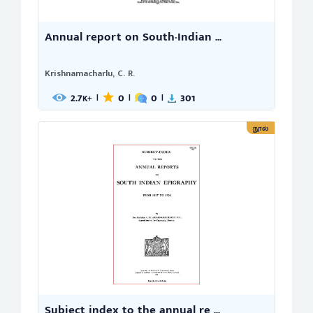
Annual report on South-Indian ...
Krishnamacharlu, C. R.
2.7
0
0
301
|
|
|
K+
நூல்
Subject index to the annual re ...