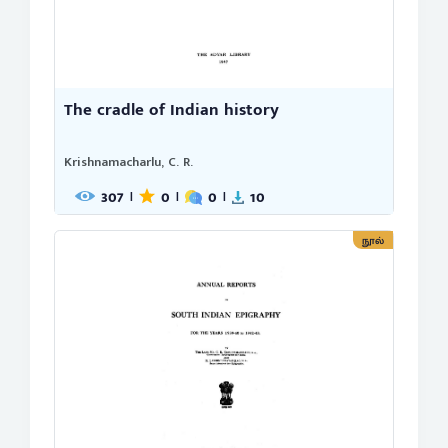
The cradle of Indian history
Krishnamacharlu, C. R.
307
0
0
10
|
|
|
நூல்