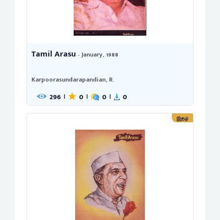
Tamil Arasu
- January, 1988
Karpoorasundarapandian, R.
296
0
0
0
|
|
|
இதழ்