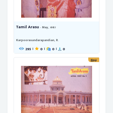
Tamil Arasu
- May, 1987
Karpoorasundarapandian, R.
295
0
0
0
|
|
|
இதழ்