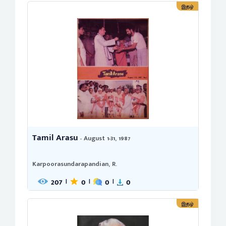
இதழ்
Tamil Arasu
- August 1-31, 1987
Karpoorasundarapandian, R.
207
0
0
0
|
|
|
இதழ்