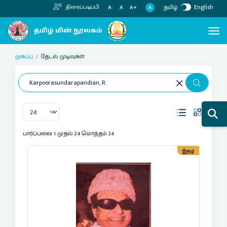
தமிழ்
English
திரைப்படிப்பி
A
A-
A
A+
முகப்பு
தேடல் முடிவுகள்
பார்ப்பவை 1 முதல் 24 மொத்தம் 24
இதழ்