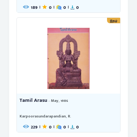
189
0
0
0
|
|
|
இதழ்
Tamil Arasu
- May, 1986
Karpoorasundarapandian, R.
229
0
0
0
|
|
|