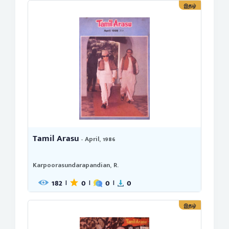
இதழ்
Tamil Arasu
- April, 1986
Karpoorasundarapandian, R.
182
0
0
0
|
|
|
இதழ்