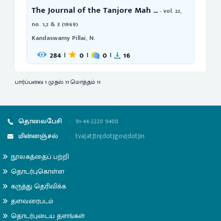
The Journal of the Tanjore Mah ...
- vol. 22,
no. 1,2 & 3 (1969)
Kandaswamy Pillai, N.
284
0
0
16
|
|
|
பார்ப்பவை 1 முதல் 11 மொத்தம் 11
தொலைபேசி
:
91-44-2220 9400
மின்னஞ்சல்
:
tva[at]tn[dot]gov[dot]in
நூலகத்தைப் பற்றி
தொடர்புகொள்ள
கருத்து தெரிவிக்க
தளவரைபடம்
தொடர்புடைய தளங்கள்