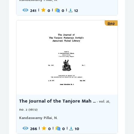
241
0
0
12
|
|
|
இதழ்
The Journal of the Tanjore Mah ...
- vol. 25,
no. 2 (1972)
Kandaswamy Pillai, N.
266
0
0
10
|
|
|