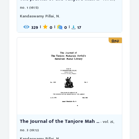
no. 1 (1973)
Kandaswamy Pillai, N.
329
0
0
17
|
|
|
இதழ்
The Journal of the Tanjore Mah ...
- vol. 25,
no. 3 (1972)
Kandaswamy Pillai, N.