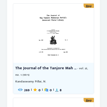
இதழ்
The Journal of the Tanjore Mah ...
- vol. 25,
no. 1 (1971)
Kandaswamy Pillai, N.
269
0
0
8
|
|
|
இதழ்