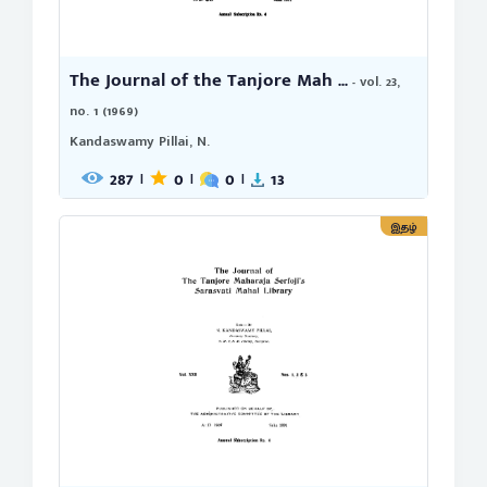
The Journal of the Tanjore Mah ...
- vol. 23,
no. 1 (1969)
Kandaswamy Pillai, N.
287
0
0
13
|
|
|
இதழ்