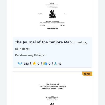
The Journal of the Tanjore Mah ...
- vol. 24,
no. 1 (1970)
Kandaswamy Pillai, N.
283
0
0
12
|
|
|
இதழ்