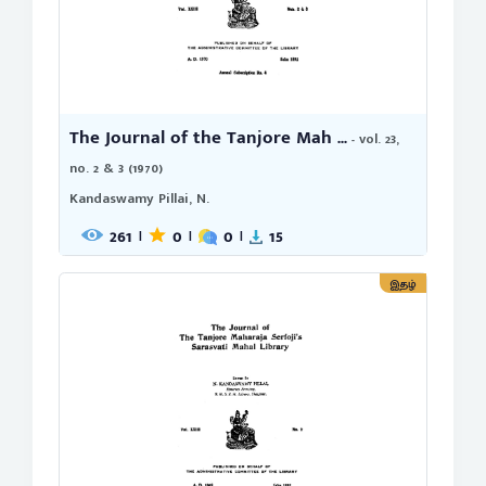
The Journal of the Tanjore Mah ...
- vol. 23,
no. 2 & 3 (1970)
Kandaswamy Pillai, N.
261
0
0
15
|
|
|
இதழ்