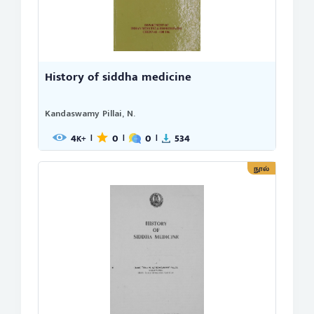
History of siddha medicine
Kandaswamy Pillai, N.
4
0
0
534
|
|
|
K+
நூல்