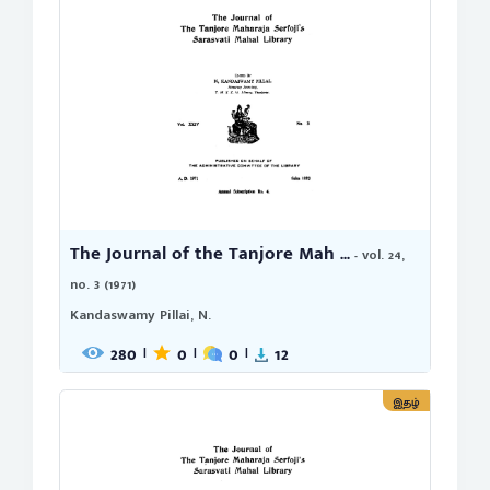
The Journal of the Tanjore Mah ...
- vol. 24,
no. 3 (1971)
Kandaswamy Pillai, N.
280
0
0
12
|
|
|
இதழ்