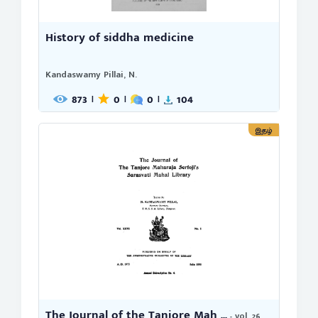
History of siddha medicine
Kandaswamy Pillai, N.
873
0
0
104
|
|
|
இதழ்
The Journal of the Tanjore Mah ...
- vol. 26,