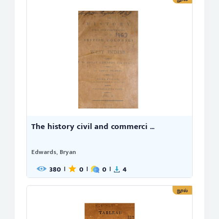
The history civil and commerci ...
Edwards, Bryan
380
0
0
4
|
|
|
நூல்