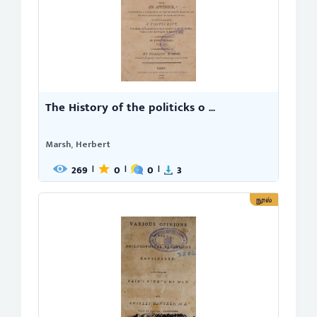
The History of the politicks o ...
Marsh, Herbert
269
0
0
3
|
|
|
நூல்