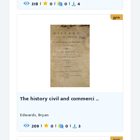
318
0
0
4
|
|
|
நூல்
The history civil and commerci ...
Edwards, Bryan
209
0
0
3
|
|
|
நூல்