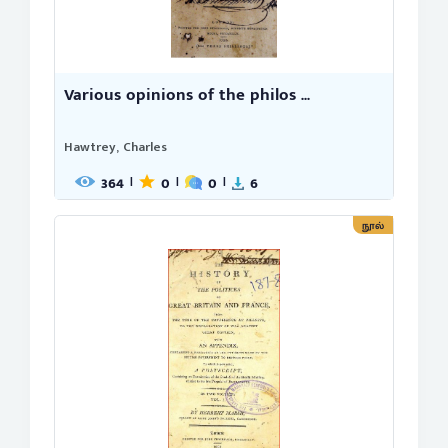
Various opinions of the philos ...
Hawtrey, Charles
364
0
0
6
|
|
|
நூல்