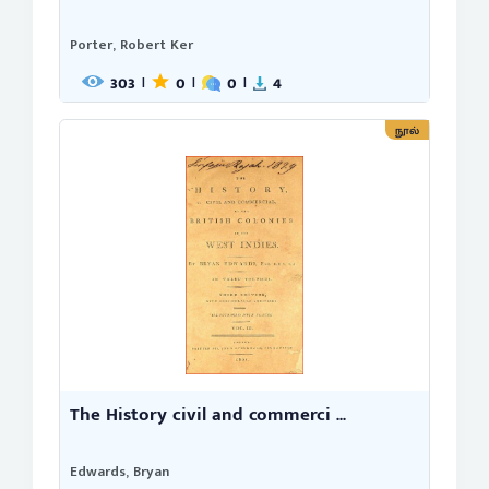
Porter, Robert Ker
303
0
0
4
|
|
|
நூல்
The History civil and commerci ...
Edwards, Bryan