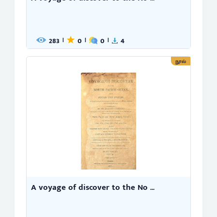
283
0
0
4
|
|
|
நூல்
A voyage of discover to the No ...