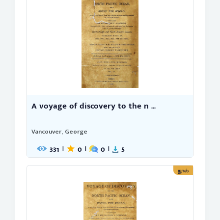
A voyage of discovery to the n ...
Vancouver, George
331
0
0
5
|
|
|
நூல்