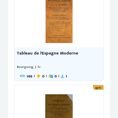
Tableau de l'Espagne Moderne
Bourgoing, J. Fr.
166
0
0
1
|
|
|
நூல்