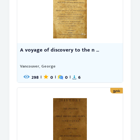
A voyage of discovery to the n ...
Vancouver, George
298
0
0
6
|
|
|
நூல்