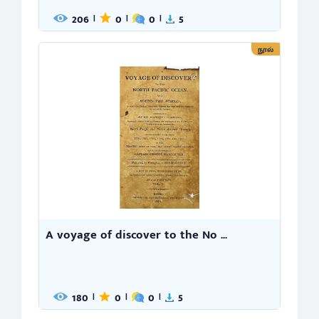
206
0
0
5
|
|
|
நூல்
A voyage of discover to the No ...
180
0
0
5
|
|
|