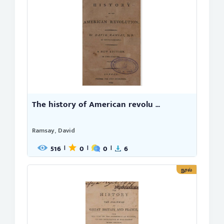
The history of American revolu ...
Ramsay, David
516
0
0
6
|
|
|
நூல்