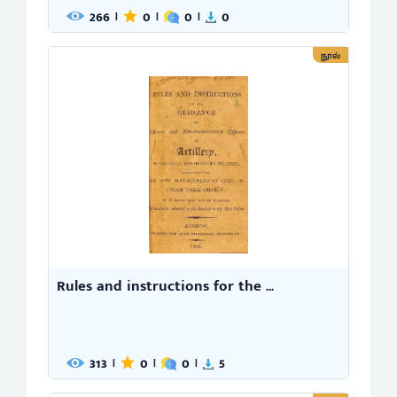
266
0
0
0
|
|
|
நூல்
Rules and instructions for the ...
313
0
0
5
|
|
|