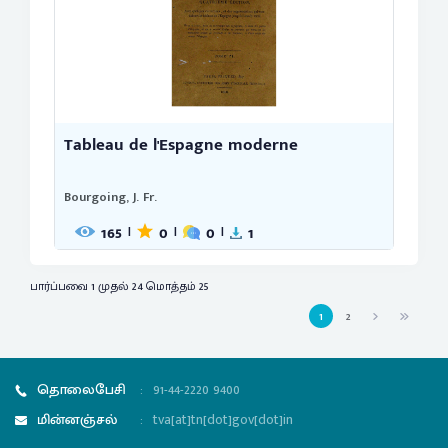
Tableau de l'Espagne moderne
Bourgoing, J. Fr.
165
0
0
1
|
|
|
பார்ப்பவை 1 முதல் 24 மொத்தம் 25
1
2
தொலைபேசி
:
91-44-2220 9400
மின்னஞ்சல்
:
tva[at]tn[dot]gov[dot]in