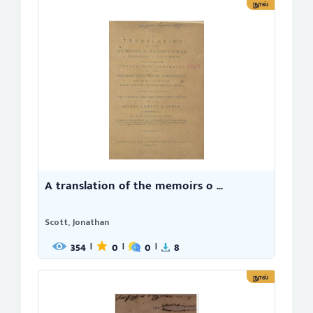
நூல்
A translation of the memoirs o ...
Scott, Jonathan
354
0
0
8
|
|
|
நூல்