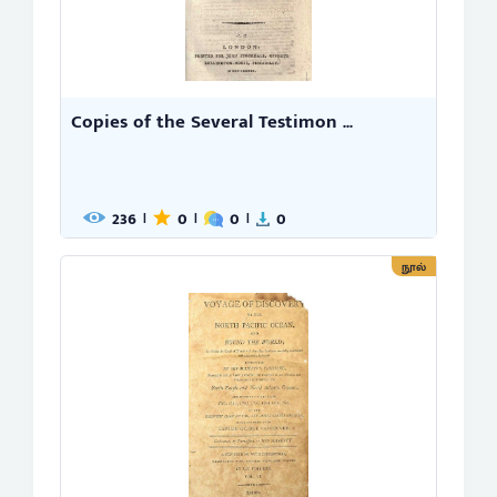
Copies of the Several Testimon ...
236
0
0
0
|
|
|
நூல்