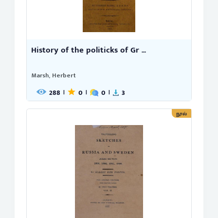
History of the politicks of Gr ...
Marsh, Herbert
288
0
0
3
|
|
|
நூல்