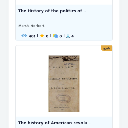
The History of the politics of ...
Marsh, Herbert
401
0
0
4
|
|
|
நூல்
The history of American revolu ...