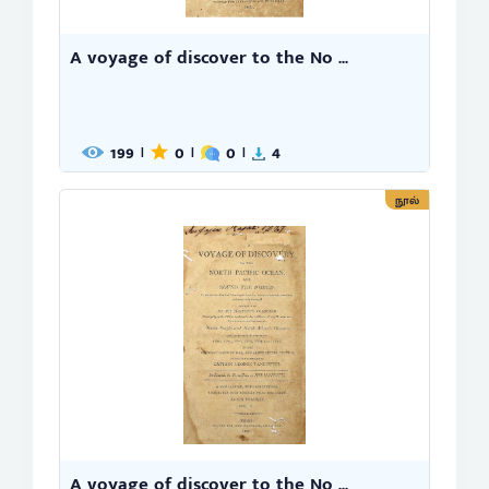
A voyage of discover to the No ...
199
0
0
4
|
|
|
நூல்
A voyage of discover to the No ...