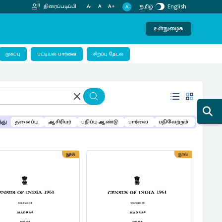
தமிழ்
English
திரைப்படிப்பி
A-
A
A+
A
உள்நுழைக
பட்டியல் பார்வை
முகப்பு
சிறப்பு தேடல்
்து
தலைப்பு
ஆசிரியர்
பதிப்பு ஆண்டு
பார்வை
பதிவேற்றம்
நூல்
நூல்