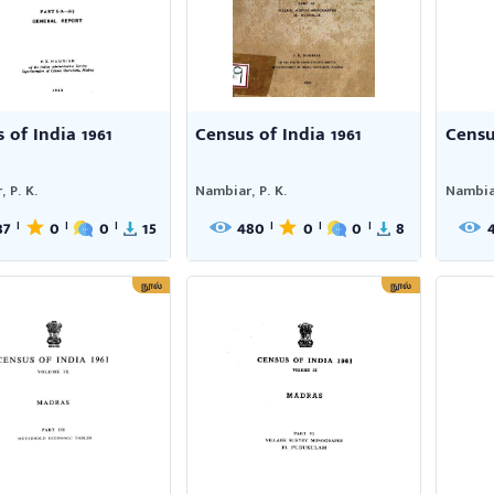
 of India 1961
Census of India 1961
Censu
 P. K.
Nambiar, P. K.
Nambiar
37
0
0
15
480
0
0
8
|
|
|
|
|
|
நூல்
நூல்