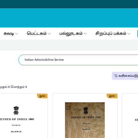
சுவடி
பெட்டகம்
பல்லூடகம்
சிறப்புப் பக்கம்
வரிசைப்படுத
முதல் 8 மொத்தம் 8
நூல்
நூல்