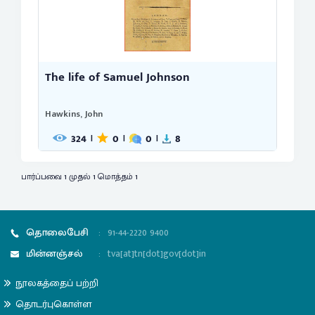
The life of Samuel Johnson
Hawkins, John
324
0
0
8
|
|
|
பார்ப்பவை 1 முதல் 1 மொத்தம் 1
தொலைபேசி
:
91-44-2220 9400
மின்னஞ்சல்
:
tva[at]tn[dot]gov[dot]in
நூலகத்தைப் பற்றி
தொடர்புகொள்ள