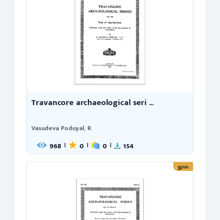
Travancore archaeological seri ...
Vasudeva Poduyal, R.
968
0
0
154
|
|
|
நூல்