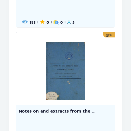
183
0
0
5
|
|
|
நூல்
Notes on and extracts from the ...