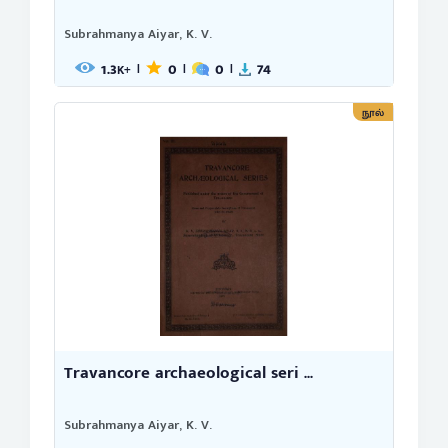
Subrahmanya Aiyar, K. V.
1.3
0
0
74
|
|
|
K+
நூல்
Travancore archaeological seri ...
Subrahmanya Aiyar, K. V.