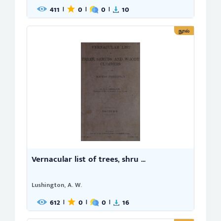
411
0
0
10
|
|
|
நூல்
Vernacular list of trees, shru ...
Lushington, A. W.
612
0
0
16
|
|
|