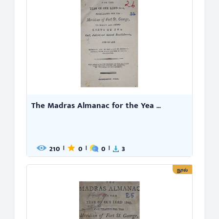
The Madras Almanac for the Yea ...
210
0
0
3
|
|
|
நூல்