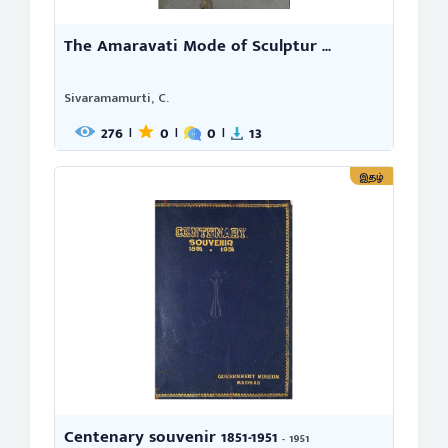
The Amaravati Mode of Sculptur ...
Sivaramamurti, C.
276
0
0
13
|
|
|
இதழ்
Centenary souvenir 1851-1951
- 1951