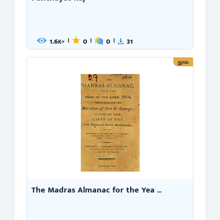
1.6
0
0
31
|
|
|
K+
நூல்
The Madras Almanac for the Yea ...