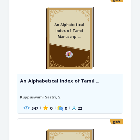
An Alphabetical
Index of Tamil
Manuscrip ...
An Alphabetical Index of Tamil ...
Kuppuswami Sastri, S.
547
0
0
22
|
|
|
நூல்