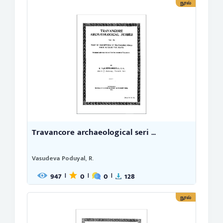
நூல்
Travancore archaeological seri ...
Vasudeva Poduyal, R.
947
0
0
128
|
|
|
நூல்