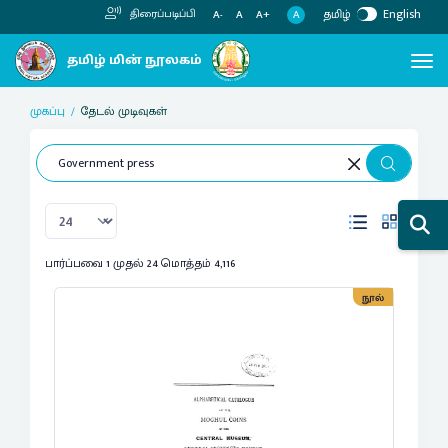
தமிழ்
English
திரைப்படிப்பி
A
A-
A
A+
முகப்பு
தேடல் முடிவுகள்
பார்ப்பவை 1 முதல் 24 மொத்தம் 4,116
நூல்