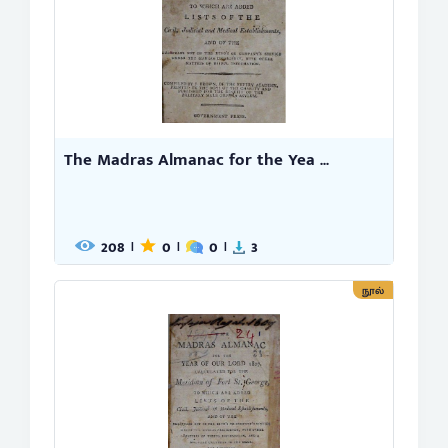
The Madras Almanac for the Yea ...
208
0
0
3
|
|
|
நூல்