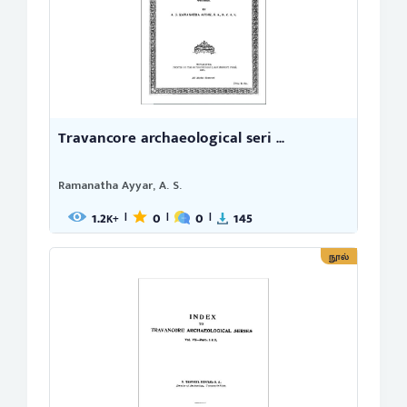
Travancore archaeological seri ...
Ramanatha Ayyar, A. S.
1.2
0
0
145
|
|
|
K+
நூல்