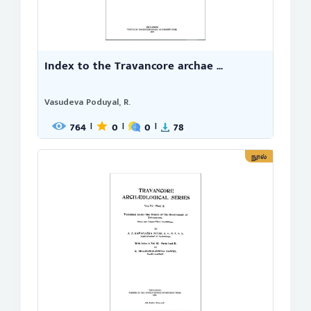
Index to the Travancore archae ...
Vasudeva Poduyal, R.
764
0
0
78
|
|
|
நூல்