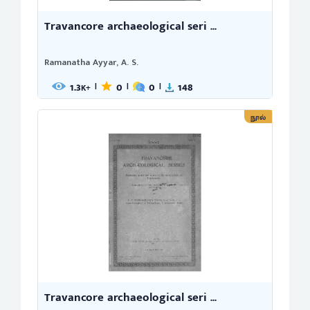
Travancore archaeological seri ...
Ramanatha Ayyar, A. S.
1.3
0
0
148
|
|
|
K+
நூல்
Travancore archaeological seri ...