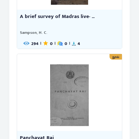
A brief survey of Madras live- ...
Sampson, H. C.
294
0
0
4
|
|
|
நூல்
Panchayat Raj