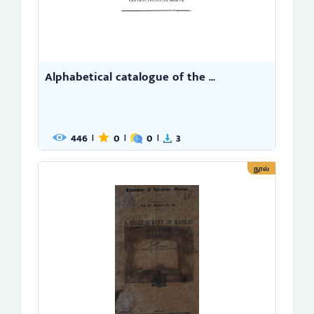
Alphabetical catalogue of the ...
446
0
0
3
|
|
|
நூல்