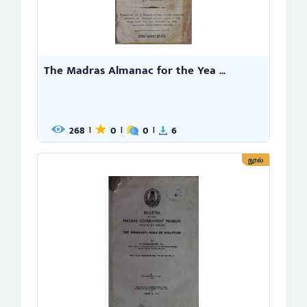
The Madras Almanac for the Yea ...
268
0
0
6
|
|
|
நூல்