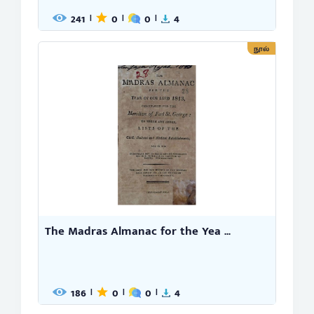
241
0
0
4
|
|
|
நூல்
The Madras Almanac for the Yea ...
186
0
0
4
|
|
|