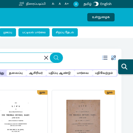
தமிழ்
English
திரைப்படிப்பி
A-
A
A+
A
உள்நுழைக
பட்டியல் பார்வை
முகப்பு
சிறப்பு தேடல்
்து
தலைப்பு
ஆசிரியர்
பதிப்பு ஆண்டு
பார்வை
பதிவேற்றம்
நூல்
நூல்