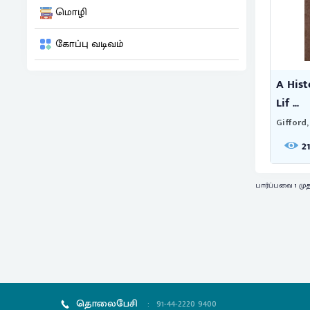
மொழி
கோப்பு வடிவம்
A Hist
Lif ...
Gifford,
2
பார்ப்பவை 1 மு
தொலைபேசி
:
91-44-2220 9400