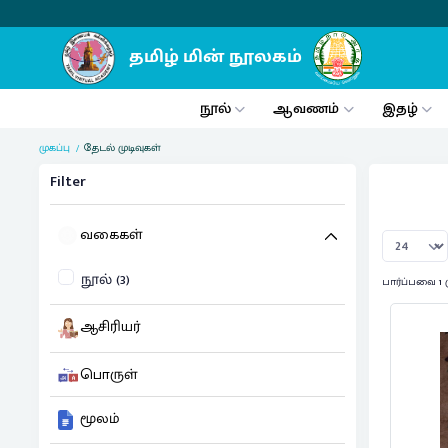
நூல்
ஆவணம்
இதழ்
முகப்பு
தேடல் முடிவுகள்
Filter
வகைகள்
நூல் (3)
பார்ப்பவை 1 
ஆசிரியர்
பொருள்
மூலம்