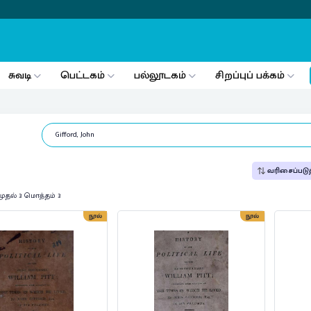
சுவடி
பெட்டகம்
பல்லூடகம்
சிறப்புப் பக்கம்
வரிசைப்படுத
முதல் 3 மொத்தம் 3
நூல்
நூல்