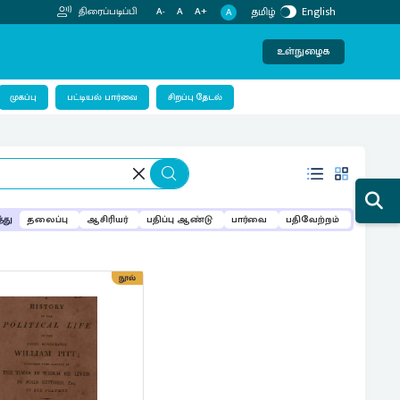
தமிழ்
English
திரைப்படிப்பி
A-
A
A+
A
உள்நுழைக
பட்டியல் பார்வை
முகப்பு
சிறப்பு தேடல்
்து
தலைப்பு
ஆசிரியர்
பதிப்பு ஆண்டு
பார்வை
பதிவேற்றம்
நூல்