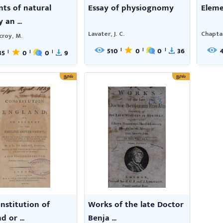
ts of natural
Essay of physiognomy
Eleme
 an ...
Lavater, J. C.
Chaptal,
croy, M.
510
0
0
36
|
|
|
85
0
0
9
|
|
|
நூல்
நூல்
nstitution of
Works of the late Doctor
 or ...
Benja ...