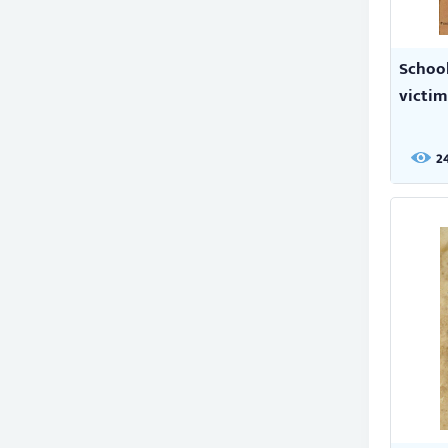
School
victim 
2