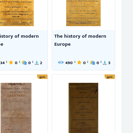
istory of modern
The history of modern
pe
Europe
334
0
0
2
490
0
0
5
|
|
|
|
|
|
நூல்
நூல்