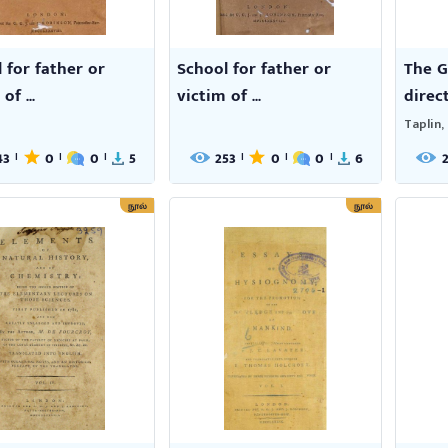
 for father or
School for father or
The G
of ...
victim of ...
direct
Taplin,
43
0
0
5
253
0
0
6
|
|
|
|
|
|
நூல்
நூல்