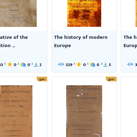
ative of the
The history of modern
The h
ion ...
Europe
Euro
.
43
0
0
2
329
0
0
5
|
|
|
|
|
|
நூல்
நூல்