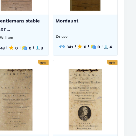
entlemans stable
Mordaunt
or ...
Zeluco
 William
341
0
0
4
|
|
|
243
0
0
3
|
|
|
நூல்
நூல்