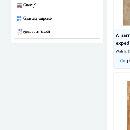
மொழி
கோப்பு வடிவம்
மூலவளங்கள்
A narr
expedit
Walsh, E
3