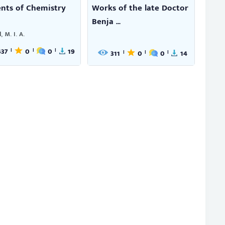
nts of Chemistry
Works of the late Doctor
Benja ...
 M. I. A.
437
0
0
19
|
|
|
311
0
0
14
|
|
|