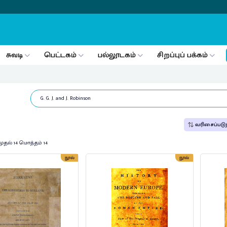
சுவடி
பெட்டகம்
பல்லூடகம்
சிறப்புப் பக்கம்
வரிசைப்படுத
முதல் 14 மொத்தம் 14
நூல்
நூல்