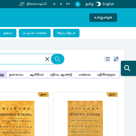
தமிழ்
English
திரைப்படிப்பி
A-
A
A+
A
உள்நுழைக
பட்டியல் பார்வை
முகப்பு
சிறப்பு தேடல்
்து
தலைப்பு
ஆசிரியர்
பதிப்பு ஆண்டு
பார்வை
பதிவேற்றம்
நூல்
நூல்