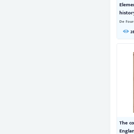
Elemen
history
De Four
2
The co
England