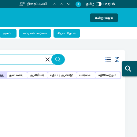
தமிழ்
English
திரைப்படிப்பி
A-
A
A+
A
உள்நுழைக
பட்டியல் பார்வை
முகப்பு
சிறப்பு தேடல்
்து
தலைப்பு
ஆசிரியர்
பதிப்பு ஆண்டு
பார்வை
பதிவேற்றம்