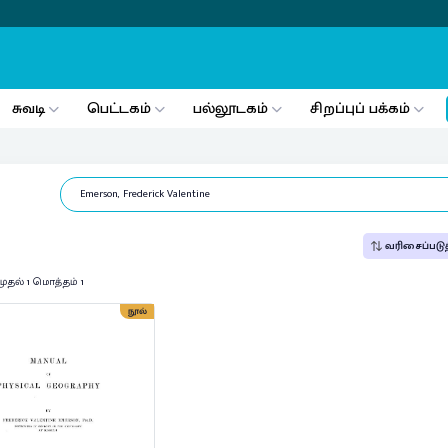
சுவடி
பெட்டகம்
பல்லூடகம்
சிறப்புப் பக்கம்
வரிசைப்படுத
முதல் 1 மொத்தம் 1
நூல்