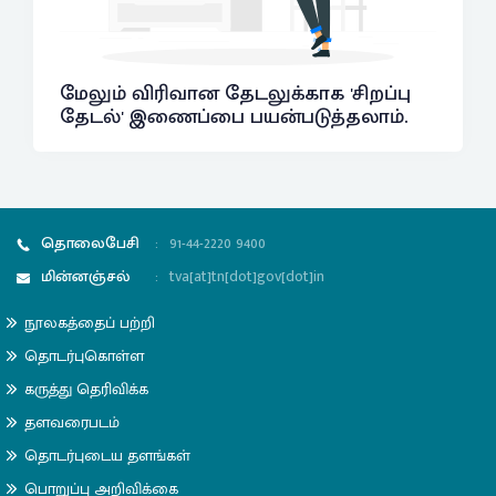
மேலும் விரிவான தேடலுக்காக 'சிறப்பு
தேடல்' இணைப்பை பயன்படுத்தலாம்.
தொலைபேசி
:
91-44-2220 9400
மின்னஞ்சல்
:
tva[at]tn[dot]gov[dot]in
நூலகத்தைப் பற்றி
தொடர்புகொள்ள
கருத்து தெரிவிக்க
தளவரைபடம்
தொடர்புடைய தளங்கள்
பொறுப்பு அறிவிக்கை