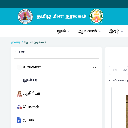
நூல்
ஆவணம்
இதழ்
முகப்பு
தேடல் முடிவுகள்
Filter
வகைகள்
நூல் (3)
பார்ப்பவை 1 
ஆசிரியர்
பொருள்
மூலம்