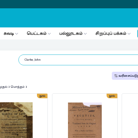
சுவடி
பெட்டகம்
பல்லூடகம்
சிறப்புப் பக்கம்
வரிசைப்படுத
முதல் 3 மொத்தம் 3
நூல்
நூல்