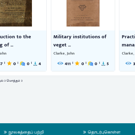
uction to the
Military institutions of
Pract
 of ...
veget ...
manag
John
Clarke, John
Clarke,
57
0
0
4
411
0
0
5
|
|
|
|
|
|
தல் 3 மொத்தம் 3
நூலகத்தைப் பற்றி
தொடர்புகொள்ள