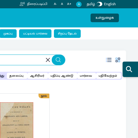
தமிழ்
English
திரைப்படிப்பி
A-
A
A+
A
உள்நுழைக
பட்டியல் பார்வை
முகப்பு
சிறப்பு தேடல்
்து
தலைப்பு
ஆசிரியர்
பதிப்பு ஆண்டு
பார்வை
பதிவேற்றம்
நூல்