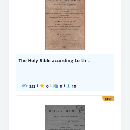
The Holy Bible according to th ...
352
0
0
10
|
|
|
நூல்