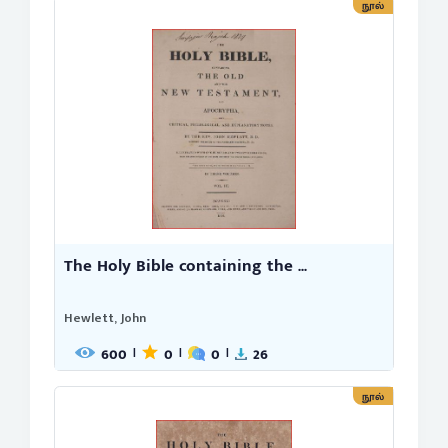
நூல்
The Holy Bible containing the ...
Hewlett, John
600
0
0
26
|
|
|
நூல்