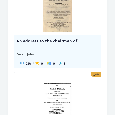
An address to the chairman of ...
Owen, John
261
0
0
5
|
|
|
நூல்