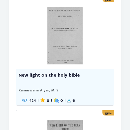
New light on the holy bible
Ramaswami Aiyar, M. S.
424
0
0
6
|
|
|
நூல்