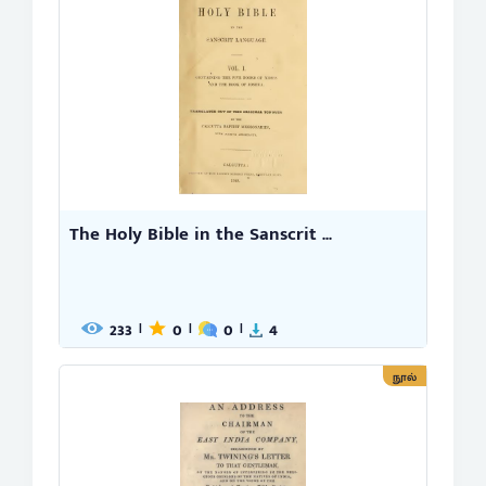
The Holy Bible in the Sanscrit ...
233
0
0
4
|
|
|
நூல்