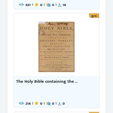
431
0
0
16
|
|
|
நூல்
The Holy Bible containing the ...
216
0
0
0
|
|
|