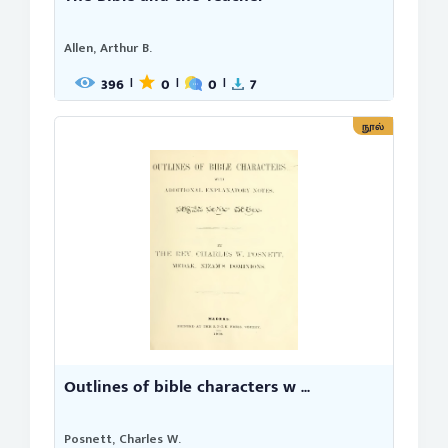
Allen, Arthur B.
396
0
0
7
|
|
|
நூல்
Outlines of bible characters w ...
Posnett, Charles W.