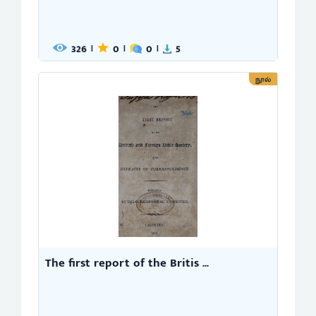
326
0
0
5
|
|
|
நூல்
The first report of the Britis ...