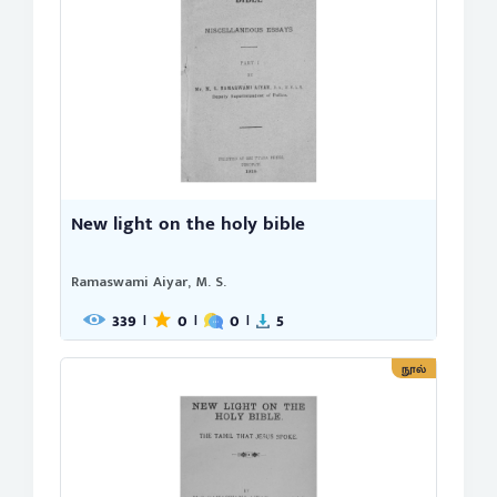
New light on the holy bible
Ramaswami Aiyar, M. S.
339
0
0
5
|
|
|
நூல்