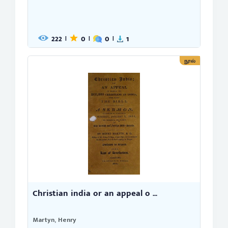
222
0
0
1
|
|
|
நூல்
Christian india or an appeal o ...
Martyn, Henry