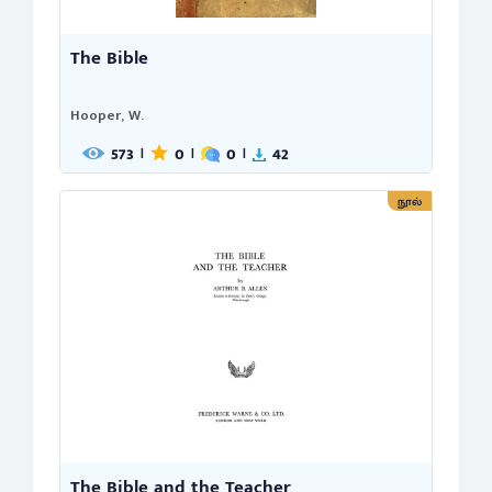
The Bible
Hooper, W.
573
0
0
42
|
|
|
நூல்
The Bible and the Teacher