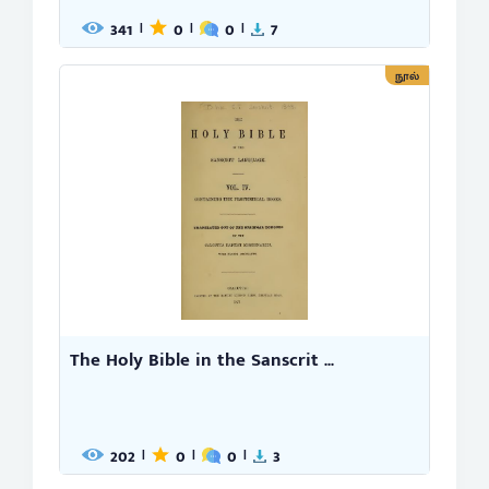
341
0
0
7
|
|
|
நூல்
The Holy Bible in the Sanscrit ...
202
0
0
3
|
|
|