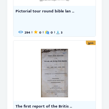
Pictorial tour round bible lan ...
294
0
0
3
|
|
|
நூல்
The first report of the Britis ...