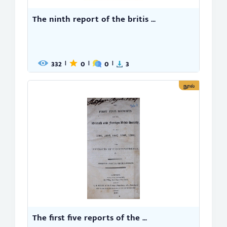
The ninth report of the britis ...
332
0
0
3
|
|
|
நூல்
The first five reports of the ...