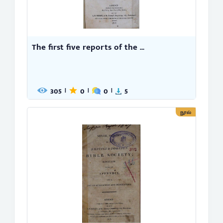
The first five reports of the ...
305
0
0
5
|
|
|
நூல்