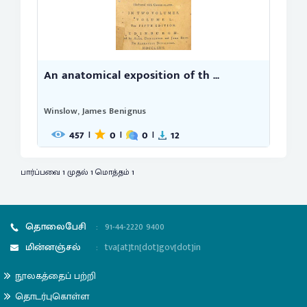
An anatomical exposition of th ...
Winslow, James Benignus
457
0
0
12
|
|
|
பார்ப்பவை 1 முதல் 1 மொத்தம் 1
தொலைபேசி
:
91-44-2220 9400
மின்னஞ்சல்
:
tva[at]tn[dot]gov[dot]in
நூலகத்தைப் பற்றி
தொடர்புகொள்ள