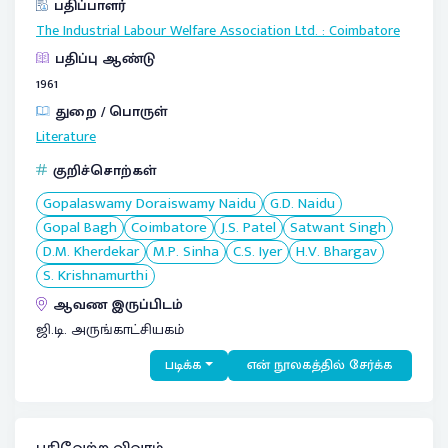
பதிப்பாளர்
The Industrial Labour Welfare Association Ltd.
:
Coimbatore
பதிப்பு ஆண்டு
1961
துறை / பொருள்
Literature
குறிச்சொற்கள்
Gopalaswamy Doraiswamy Naidu
G.D. Naidu
Gopal Bagh
Coimbatore
J.S. Patel
Satwant Singh
D.M. Kherdekar
M.P. Sinha
C.S. Iyer
H.V. Bhargav
S. Krishnamurthi
ஆவண இருப்பிடம்
ஜி.டி. அருங்காட்சியகம்
படிக்க
என் நூலகத்தில் சேர்க்க
பதிவேற்ற விவரம்