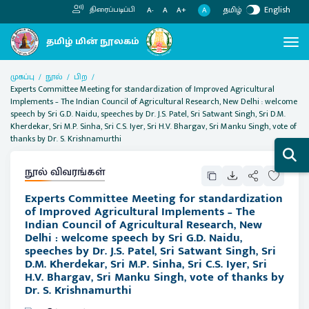
தமிழ்
English
திரைப்படிப்பி
A
A-
A
A+
முகப்பு
நூல்
பிற
Experts Committee Meeting for standardization of Improved Agricultural
Implements – The Indian Council of Agricultural Research, New Delhi : welcome
speech by Sri G.D. Naidu, speeches by Dr. J.S. Patel, Sri Satwant Singh, Sri D.M.
Kherdekar, Sri M.P. Sinha, Sri C.S. Iyer, Sri H.V. Bhargav, Sri Manku Singh, vote of
thanks by Dr. S. Krishnamurthi
நூல் விவரங்கள்
Experts Committee Meeting for standardization
of Improved Agricultural Implements – The
Indian Council of Agricultural Research, New
Delhi : welcome speech by Sri G.D. Naidu,
speeches by Dr. J.S. Patel, Sri Satwant Singh, Sri
D.M. Kherdekar, Sri M.P. Sinha, Sri C.S. Iyer, Sri
H.V. Bhargav, Sri Manku Singh, vote of thanks by
Dr. S. Krishnamurthi