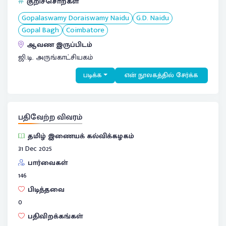
குறிச்சொற்கள்
Gopalaswamy Doraiswamy Naidu
G.D. Naidu
Gopal Bagh
Coimbatore
ஆவண இருப்பிடம்
ஜி.டி. அருங்காட்சியகம்
படிக்க
என் நூலகத்தில் சேர்க்க
பதிவேற்ற விவரம்
தமிழ் இணையக் கல்விக்கழகம்
31 Dec 2025
பார்வைகள்
146
பிடித்தவை
0
பதிவிறக்கங்கள்