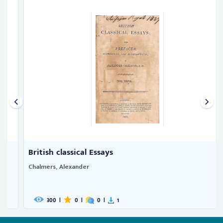
British classical Essays
Chalmers, Alexander
300
|
0
|
0
|
1