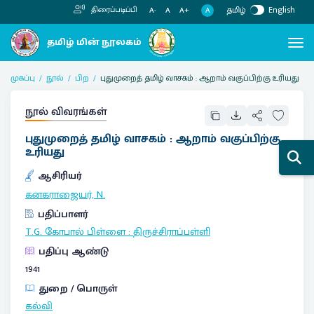
தமிழ்
English
திரைப்படிப்பி
A
A-
A
A+
முகப்பு
நூல்
பிற
புதுமுறைத் தமிழ் வாசகம் : ஆறாம் வகுப்பிற்கு உரியது
நூல் விவரங்கள்
புதுமுறைத் தமிழ் வாசகம் : ஆறாம் வகுப்பிற்கு
உரியது
ஆசிரியர்
கனகராஜையர், N.
பதிப்பாளர்
T.G. கோபால் பிள்ளை
:
திருச்சிராப்பள்ளி
பதிப்பு ஆண்டு
1941
துறை / பொருள்
கல்வி