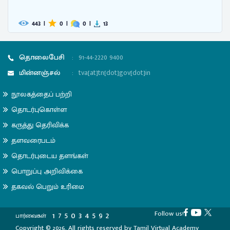
443
|
0
|
0
|
13
தொலைபேசி
:
91-44-2220 9400
மின்னஞ்சல்
:
tva[at]tn[dot]gov[dot]in
நூலகத்தைப் பற்றி
தொடர்புகொள்ள
கருத்து தெரிவிக்க
தளவரைபடம்
தொடர்புடைய தளங்கள்
பொறுப்பு அறிவிக்கை
தகவல் பெறும் உரிமை
Follow us!
1
7
5
0
3
4
5
9
2
பார்வைகள்
Copyright © 2026, All rights reserved by Tamil Virtual Academy