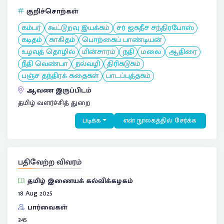
குறிச்சொற்கள்
கம்பர்
கூட்டுறவு இயக்கம்
சர் ஜகதீச சந்திரபோஸ்
கடிதம்
காகிதம்
பொற்கைப் பாண்டியன்
உழவுத் தொழில்
மின்சாரம்
நதி
மலை
ஆதிரை
நீதி வெண்பா
நல்வழி
திரிகடுகம்
பஞ்ச தந்திரக் கதைகள்
பாடப்புத்தகம்
ஆவண இருப்பிடம்
தமிழ் வளர்ச்சித் துறை
படிக்க
என் நூலகத்தில் சேர்க்க
பதிவேற்ற விவரம்
தமிழ் இணையக் கல்விக்கழகம்
18 Aug 2025
பார்வைகள்
345