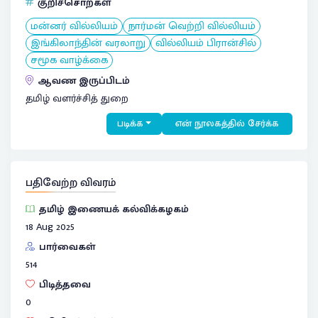
குறிச்சொற்கள்
மன்னர் வில்லியம்
நார்மன் வெற்றி வில்லியம்
இங்கிலாந்தின் வரலாறு
வில்லியம் பிரான்சில்
சமூக வாழ்க்கை
ஆவண இருப்பிடம்
தமிழ் வளர்ச்சித் துறை
படிக்க
என் நூலகத்தில் சேர்க்க
பதிவேற்ற விவரம்
தமிழ் இணையக் கல்விக்கழகம்
18 Aug 2025
பார்வைகள்
514
பிடித்தவை
0