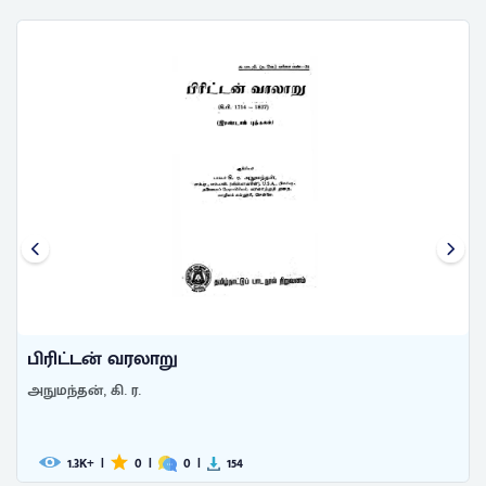
பிரிட்டன் வரலாறு
அநுமந்தன், கி. ர.
2.4
|
0
|
0
|
325
K+