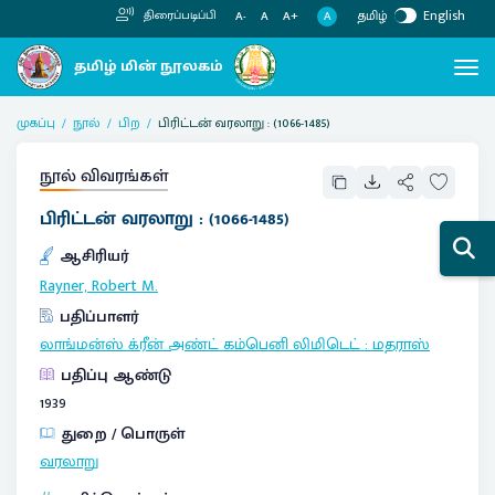
தமிழ்
English
திரைப்படிப்பி
A
A-
A
A+
முகப்பு
நூல்
பிற
பிரிட்டன் வரலாறு : (1066-1485)
நூல் விவரங்கள்
பிரிட்டன் வரலாறு : (1066-1485)
ஆசிரியர்
Rayner, Robert M.
பதிப்பாளர்
லாங்மன்ஸ் க்ரீன் அண்ட் கம்பெனி லிமிடெட்
:
மதராஸ்
பதிப்பு ஆண்டு
1939
துறை / பொருள்
வரலாறு