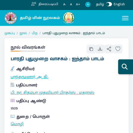
தமிழ்
English
திரைப்படிப்பி
A
A-
A
A+
முகப்பு
நூல்
பிற
பாரதி புதுமுறை வாசகம் : ஐந்தாம் பாடம்
நூல் விவரங்கள்
பாரதி புதுமுறை வாசகம் : ஐந்தாம் பாடம்
ஆசிரியர்
பரந்தாமனார், அ. கி.
பதிப்பாளர்
பி. நா. சிதம்பர முதலியார் பிரதர்ஸ்
:
மதராஸ்
பதிப்பு ஆண்டு
1939
துறை / பொருள்
மொழி