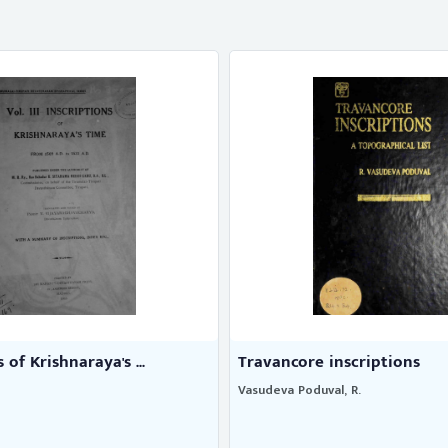
 inscriptions
South Indian inscriptions
al, R.