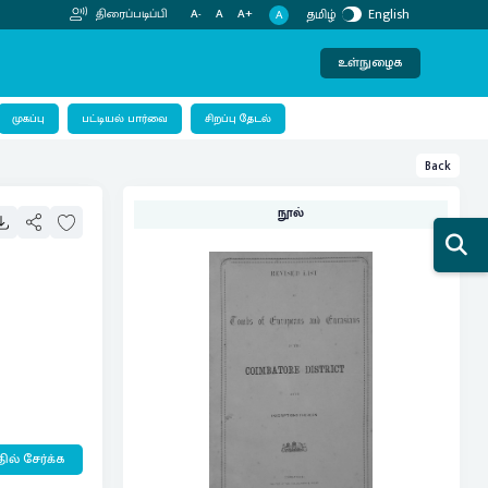
தமிழ்
English
திரைப்படிப்பி
A-
A
A+
A
உள்நுழைக
பட்டியல் பார்வை
முகப்பு
சிறப்பு தேடல்
Back
நூல்
ில் சேர்க்க