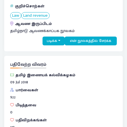
குறிச்சொற்கள்
Law
Land revenue
ஆவண இருப்பிடம்
தமிழ்நாடு ஆவணக்காப்பக நூலகம்
படிக்க
என் நூலகத்தில் சேர்க்க
பதிவேற்ற விவரம்
தமிழ் இணையக் கல்விக்கழகம்
09 Jul 2018
பார்வைகள்
922
பிடித்தவை
0
பதிவிறக்கங்கள்