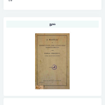
179
நூல்