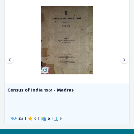
Perspective budget of panchaya ...
255
|
0
|
0
|
2