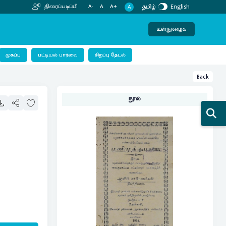
தமிழ்
English
திரைப்படிப்பி
A-
A
A+
A
உள்நுழைக
பட்டியல் பார்வை
முகப்பு
சிறப்பு தேடல்
Back
நூல்