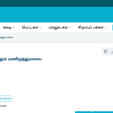
சுவடி
பெட்டகம்
பல்லூடகம்
சிறப்புப் பக்கம்
ுத்துமாலை
னும் மணிமுத்துமாலை
ுமாலை
லகம்