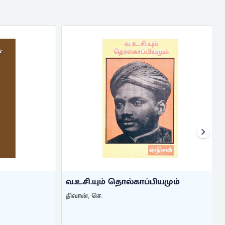
வ.உ.சி.யும் தொல்காப்பியமும்
திவான், செ.