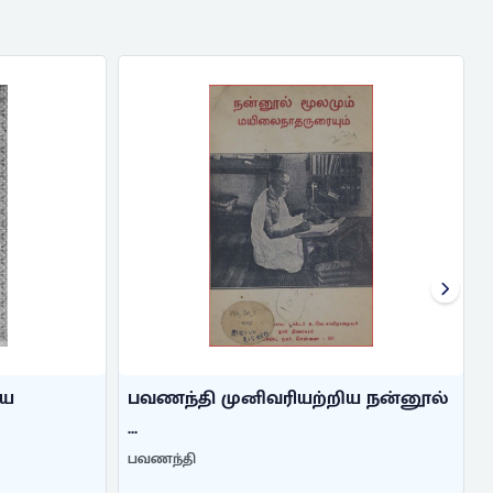
ிய
பவணந்தி முனிவரியற்றிய நன்னூல்
...
ம
பவணந்தி