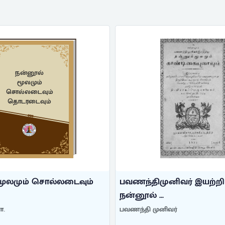
நன்னூல்
மூலமும்
சொல்லடைவும்
தொடரடைவும்
மூலமும் சொல்லடைவும்
பவணந்திமுனிவர் இயற்ற
நன்னூல் ...
ா.
பவணந்தி முனிவர்