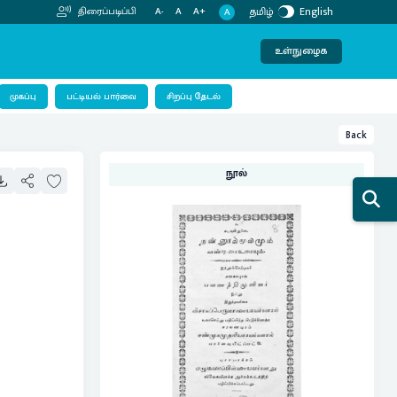
தமிழ்
English
திரைப்படிப்பி
A-
A
A+
A
உள்நுழைக
பட்டியல் பார்வை
முகப்பு
சிறப்பு தேடல்
Back
நூல்