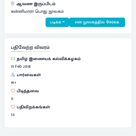
ஆவண இருப்பிடம்
கன்னிமாரா பொது நூலகம்
படிக்க
என் நூலகத்தில் சேர்க்க
பதிவேற்ற விவரம்
தமிழ் இணையக் கல்விக்கழகம்
15 Feb 2018
பார்வைகள்
1
K+
பிடித்தவை
0
பதிவிறக்கங்கள்
53