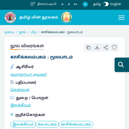
தமிழ்
English
திரைப்படிப்பி
A
A-
A
A+
முகப்பு
நூல்
பிற
காசிக்கலம்பகம் : மூலபாடம்
நூல் விவரங்கள்
காசிக்கலம்பகம் : மூலபாடம்
ஆசிரியர்
குமரகுருபர அடிகள்
பதிப்பாளர்
சென்னை
துறை / பொருள்
இலக்கியம்
குறிச்சொற்கள்
இலக்கியம்
கலம்பகம்
காசிக்கலம்பகம்