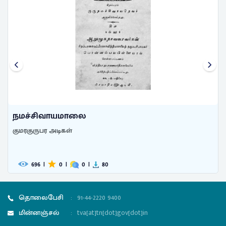
குமரகுருசுவாமிகளால் அருளிச்செய ...
குமரகுருபர அடிகள்
638
|
0
|
0
|
25
தொலைபேசி
:
91-44-2220 9400
மின்னஞ்சல்
:
tva[at]tn[dot]gov[dot]in