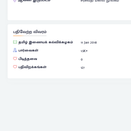
ஆவண இருப்பிடம்
சரசுவதி மகால் நூலகம்
பதிவேற்ற விவரம்
தமிழ் இணையக் கல்விக்கழகம்
11 Jan 2018
பார்வைகள்
1.5
K+
பிடித்தவை
0
பதிவிறக்கங்கள்
127