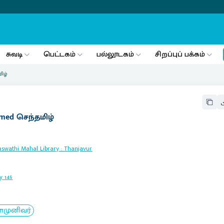
சுவடி
பெட்டகம்
பல்லூடகம்
சிறப்புப் பக்கம்
மிழ்
ermed செந்தமிழ்
aswathi Mahal Library
:
Thanjavur
y
149
ாமுனிவர்