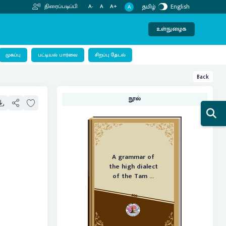
தமிழ்
English
திரைப்படிப்பி
A-
A
A+
A
உள்நுழைக
பட்டியல் பார்வை
முகப்பு
சிறப்பு தேடல்
Back
நூல்
A grammar of
the high dialect
of the Tam ...