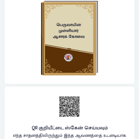
பெருவாயின்
முள்ளியார்
ஆசாரக் கோவை
QR குறியீட்டை ஸ்கேன் செய்யவும்
எந்த சாதனத்திலிருந்தும் இந்த ஆவணத்தை உடனடியாக