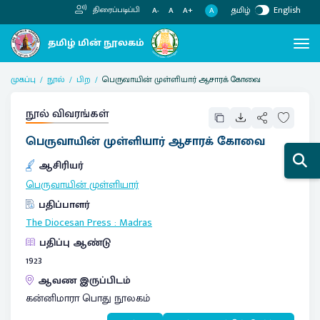
தமிழ்
English
திரைப்படிப்பி
A
A-
A
A+
முகப்பு
நூல்
பிற
பெருவாயின் முள்ளியார் ஆசாரக் கோவை
நூல் விவரங்கள்
பெருவாயின் முள்ளியார் ஆசாரக் கோவை
ஆசிரியர்
பெருவாயின் முள்ளியார்
பதிப்பாளர்
The Diocesan Press
:
Madras
பதிப்பு ஆண்டு
1923
ஆவண இருப்பிடம்
கன்னிமாரா பொது நூலகம்