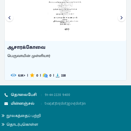
ஆசாரக்கோவை
பெருவாயின் முள்ளியார்
6.1
|
0
|
0
|
338
K+
தொலைபேசி
:
91-44-2220 9400
மின்னஞ்சல்
:
tva[at]tn[dot]gov[dot]in
நூலகத்தைப் பற்றி
தொடர்புகொள்ள