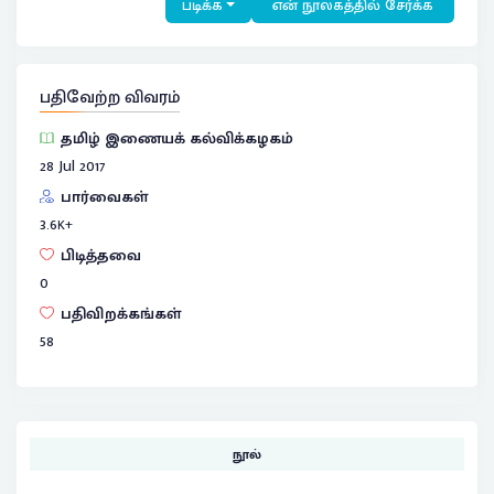
படிக்க
என் நூலகத்தில் சேர்க்க
பதிவேற்ற விவரம்
தமிழ் இணையக் கல்விக்கழகம்
28 Jul 2017
பார்வைகள்
3.6
K+
பிடித்தவை
0
பதிவிறக்கங்கள்
58
நூல்