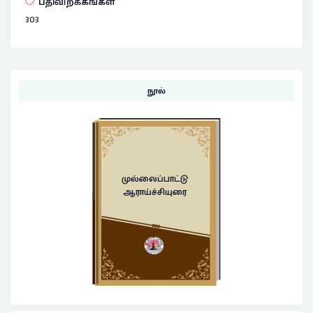
பதிவிறக்கங்கள்
303
நூல்
முல்லைப்பாட்டு
ஆராய்ச்சியுரை