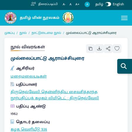
தமிழ்
English
திரைப்படிப்பி
A
A-
A
A+
முகப்பு
நூல்
நாட்டுடைமை நூல்
முல்லைப்பாட்டு ஆராய்ச்சியுரை
நூல் விவரங்கள்
முல்லைப்பாட்டு ஆராய்ச்சியுரை
ஆசிரியர்
மறைமலையடிகள்
பதிப்பாளர்
திருநெல்வேலி தென்னிந்திய சைவசித்தாந்த
நூற்பதிப்புக் கழகம் லிமிடெட்
:
திருநெல்வேலி
பதிப்பு ஆண்டு
1962
தொடர் தலைப்பு
கழக வெளியீடு
936