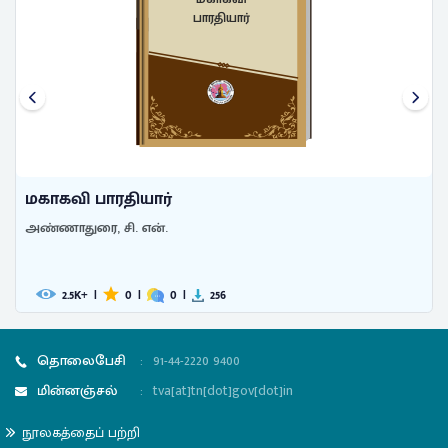
பாலபாரதி
ஐயர், வ. வே. ஸூ.
653
|
1
|
0
|
57
தொலைபேசி
:
91-44-2220 9400
மின்னஞ்சல்
:
tva[at]tn[dot]gov[dot]in
நூலகத்தைப் பற்றி