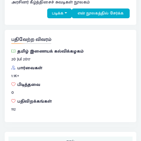
அரசினர் கீழ்த்திசைச் சுவடிகள் நூலகம்
படிக்க
என் நூலகத்தில் சேர்க்க
பதிவேற்ற விவரம்
தமிழ் இணையக் கல்விக்கழகம்
20 Jul 2017
பார்வைகள்
1.1
K+
பிடித்தவை
0
பதிவிறக்கங்கள்
112