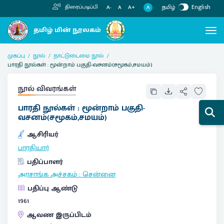
தமிழ்
English
திரைப்படிப்பி
A
A-
A
A+
முகப்பு
நூல்
நாட்டுடைமை நூல்
பாரதி நூல்கள் : மூன்றாம் பகுதி-வசனம்(சமூகம்,சமயம்)
நூல் விவரங்கள்
பாரதி நூல்கள் : மூன்றாம் பகுதி-
வசனம்(சமூகம்,சமயம்)
ஆசிரியர்
பாரதியார்
பதிப்பாளர்
அரசாங்க அச்சகம்
:
சென்னை
பதிப்பு ஆண்டு
1961
ஆவண இருப்பிடம்