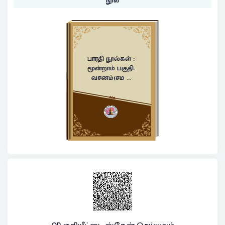
நூல்
பாரதி நூல்கள் :
மூன்றாம் பகுதி-
வசனம்(சம ...