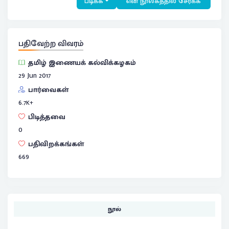
படிக்க
என் நூலகத்தில் சேர்க்க
பதிவேற்ற விவரம்
தமிழ் இணையக் கல்விக்கழகம்
29 Jun 2017
பார்வைகள்
6.7
K+
பிடித்தவை
0
பதிவிறக்கங்கள்
669
நூல்