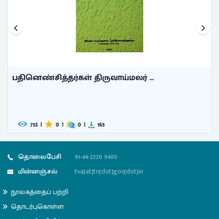
பதினெண்சித்தர்கள் திருவாய்மலர் ...
753
|
0
|
0
|
165
தொலைபேசி
:
91-44-2220 9400
மின்னஞ்சல்
:
tva[at]tn[dot]gov[dot]in
நூலகத்தைப் பற்றி
தொடர்புகொள்ள