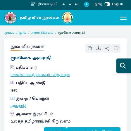
தமிழ்
English
திரைப்படிப்பி
A
A-
A
A+
முகப்பு
நூல்
அகராதியியல்
மூலிகை அகராதி
நூல் விவரங்கள்
மூலிகை அகராதி
பதிப்பாளர்
மணிவாசகர் நூலகம்
:
சிதம்பரம்
பதிப்பு ஆண்டு
1982
துறை / பொருள்
அகராதி
ஆவண இருப்பிடம்
உலகத் தமிழாராய்ச்சி நிறுவனம்