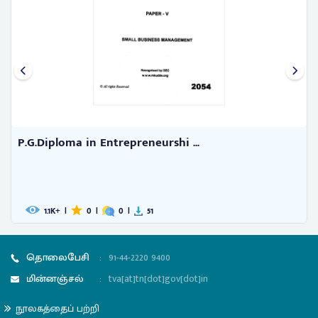
P.G.Diploma in Entrepreneurshi ...
731
|
0
|
0
|
22
தொலைபேசி
:
91-44-2220 9400
மின்னஞ்சல்
:
tva[at]tn[dot]gov[dot]in
நூலகத்தைப் பற்றி