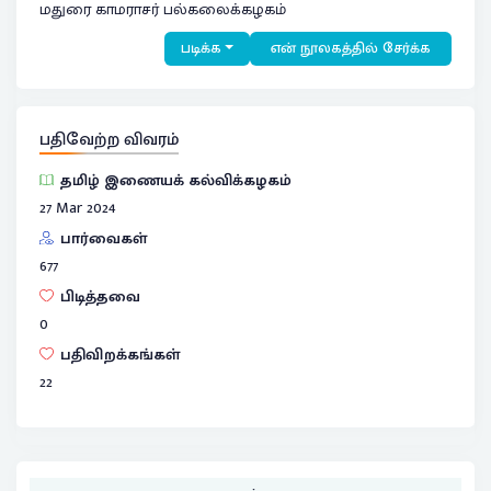
மதுரை காமராசர் பல்கலைக்கழகம்
படிக்க
என் நூலகத்தில் சேர்க்க
பதிவேற்ற விவரம்
தமிழ் இணையக் கல்விக்கழகம்
27 Mar 2024
பார்வைகள்
677
பிடித்தவை
0
பதிவிறக்கங்கள்
22