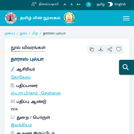
தமிழ்
English
திரைப்படிப்பி
A
A-
A
A+
முகப்பு
நூல்
பிற
தாராஸ் புல்பா
நூல் விவரங்கள்
தாராஸ் புல்பா
ஆசிரியர்
கோகோல்
பதிப்பாளர்
ஸ்டார் பிரசுரம்
:
சென்னை
பதிப்பு ஆண்டு
1956
துறை / பொருள்
இலக்கியம்
ஆவண இருப்பிடம்