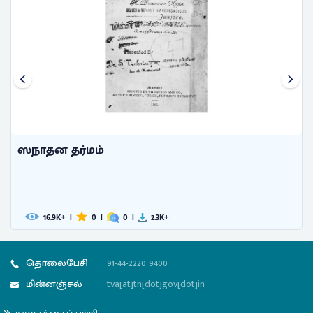
ஸநாதன தர்மம்
16.9
|
0
|
0
|
2.3
K+
K+
தொலைபேசி
:
91-44-2220 9400
மின்னஞ்சல்
:
tva[at]tn[dot]gov[dot]in