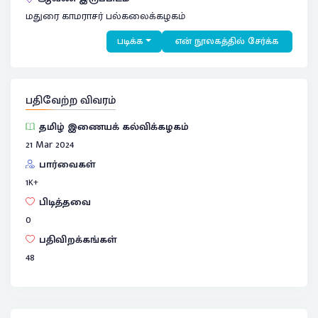
மதுரை காமராசர் பல்கலைக்கழகம்
படிக்க
என் நூலகத்தில் சேர்க்க
பதிவேற்ற விவரம்
தமிழ் இணையக் கல்விக்கழகம்
21 Mar 2024
பார்வைகள்
1
K+
பிடித்தவை
0
பதிவிறக்கங்கள்
48