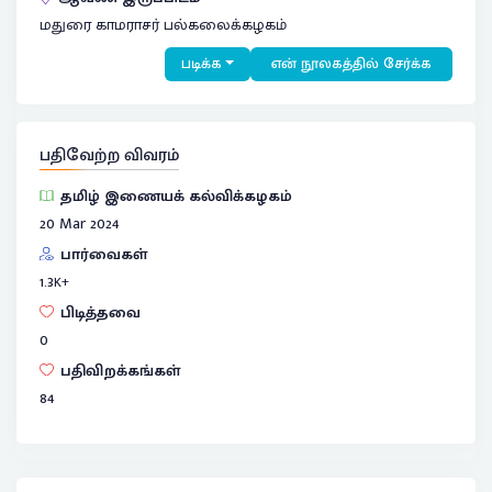
மதுரை காமராசர் பல்கலைக்கழகம்
படிக்க
என் நூலகத்தில் சேர்க்க
பதிவேற்ற விவரம்
தமிழ் இணையக் கல்விக்கழகம்
20 Mar 2024
பார்வைகள்
1.3
K+
பிடித்தவை
0
பதிவிறக்கங்கள்
84