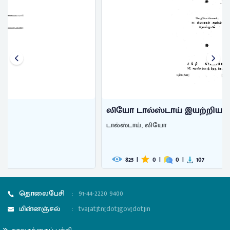
லியோ டால்ஸ்டாய் இயற்றிய இனி நா ...
டால்ஸ்டாய், லியோ
825
|
0
|
0
|
107
தொலைபேசி
:
91-44-2220 9400
மின்னஞ்சல்
:
tva[at]tn[dot]gov[dot]in