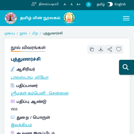
தமிழ்
English
திரைப்படிப்பி
A
A-
A
A+
முகப்பு
நூல்
பிற
புத்துணர்ச்சி
நூல் விவரங்கள்
புத்துணர்ச்சி
ஆசிரியர்
டால்ஸ்டாய், லியோ
பதிப்பாளர்
ஸ்ரீமகள் கம்பெனி
:
சென்னை
பதிப்பு ஆண்டு
1955
துறை / பொருள்
இலக்கியம்
ஆவண இருப்பிடம்