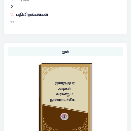
0
பதிவிறக்கங்கள்
19
நூல்
குமரகுருபர
அடிகள்
வரலாறும்
நூலாராய்ச்சிய ...