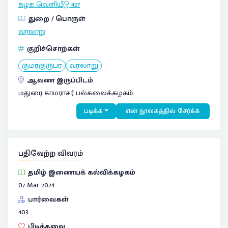
கழக வெளியீடு
427
துறை / பொருள்
வரலாறு
குறிச்சொற்கள்
குமரகுருபர
வரலாறு
ஆவண இருப்பிடம்
மதுரை காமராசர் பல்கலைக்கழகம்
படிக்க
என் நூலகத்தில் சேர்க்க
பதிவேற்ற விவரம்
தமிழ் இணையக் கல்விக்கழகம்
07 Mar 2024
பார்வைகள்
403
பிடித்தவை