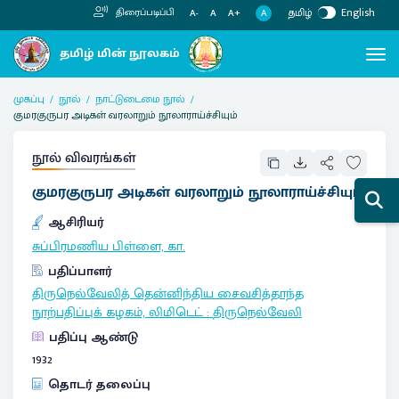
தமிழ்
English
திரைப்படிப்பி
A
A-
A
A+
முகப்பு
நூல்
நாட்டுடைமை நூல்
குமரகுருபர அடிகள் வரலாறும் நூலாராய்ச்சியும்
நூல் விவரங்கள்
குமரகுருபர அடிகள் வரலாறும் நூலாராய்ச்சியும்
ஆசிரியர்
சுப்பிரமணிய பிள்ளை, கா.
பதிப்பாளர்
திருநெல்வேலித் தென்னிந்திய சைவசித்தாந்த
நூற்பதிப்புக் கழகம், லிமிடெட்
:
திருநெல்வேலி
பதிப்பு ஆண்டு
1932
தொடர் தலைப்பு