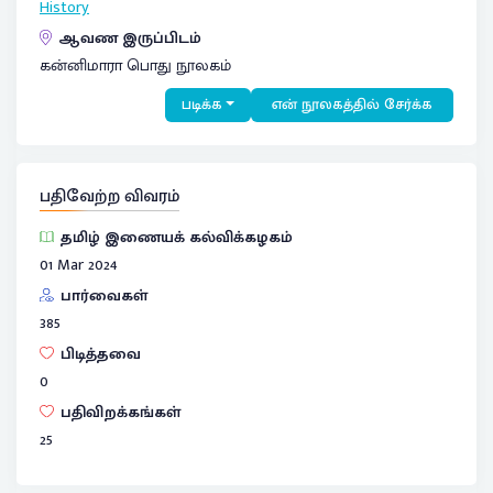
History
ஆவண இருப்பிடம்
கன்னிமாரா பொது நூலகம்
படிக்க
என் நூலகத்தில் சேர்க்க
பதிவேற்ற விவரம்
தமிழ் இணையக் கல்விக்கழகம்
01 Mar 2024
பார்வைகள்
385
பிடித்தவை
0
பதிவிறக்கங்கள்
25