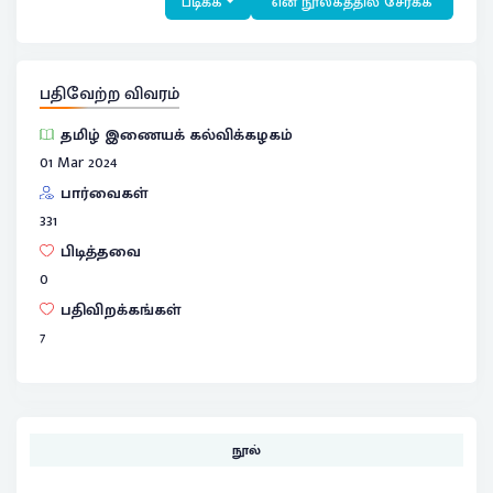
படிக்க
என் நூலகத்தில் சேர்க்க
பதிவேற்ற விவரம்
தமிழ் இணையக் கல்விக்கழகம்
01 Mar 2024
பார்வைகள்
331
பிடித்தவை
0
பதிவிறக்கங்கள்
7
நூல்