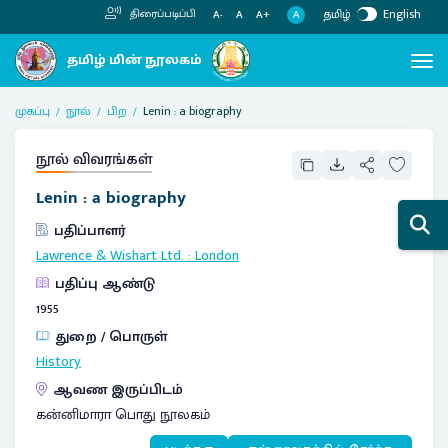
தமிழ்
English
திரைப்படிப்பி
A
A-
A
A+
முகப்பு
நூல்
பிற
Lenin : a biography
நூல் விவரங்கள்
Lenin : a biography
பதிப்பாளர்
Lawrence & Wishart Ltd.
:
London
பதிப்பு ஆண்டு
1955
துறை / பொருள்
History
ஆவண இருப்பிடம்
கன்னிமாரா பொது நூலகம்