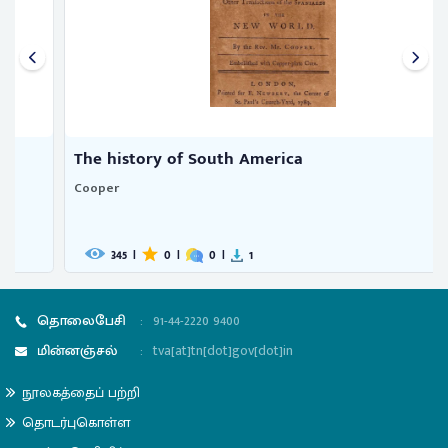
The history of South America
Cooper
345
|
0
|
0
|
1
தொலைபேசி
:
91-44-2220 9400
மின்னஞ்சல்
:
tva[at]tn[dot]gov[dot]in
நூலகத்தைப் பற்றி
தொடர்புகொள்ள