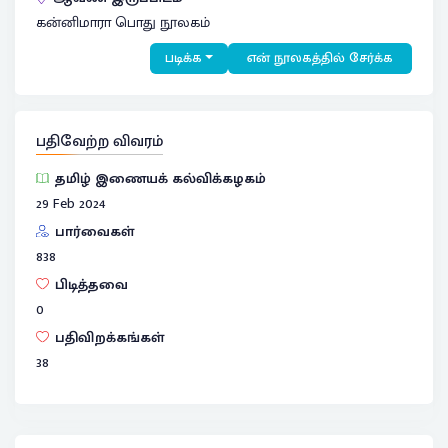
கன்னிமாரா பொது நூலகம்
படிக்க
என் நூலகத்தில் சேர்க்க
பதிவேற்ற விவரம்
தமிழ் இணையக் கல்விக்கழகம்
29 Feb 2024
பார்வைகள்
838
பிடித்தவை
0
பதிவிறக்கங்கள்
38