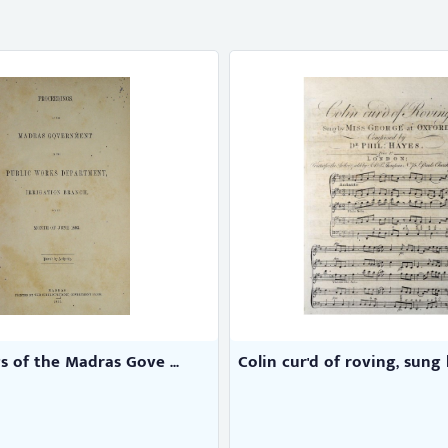
cur'd of roving, sung by ...
Three sonatas, for the 