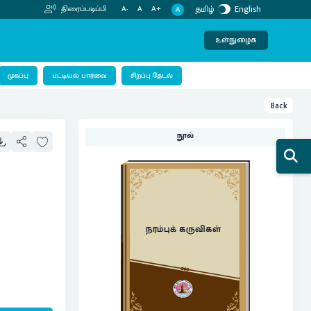
தமிழ்
English
திரைப்படிப்பி
A-
A
A+
A
உள்நுழைக
பட்டியல் பார்வை
முகப்பு
சிறப்பு தேடல்
Back
நூல்
நரம்புக் கருவிகள்