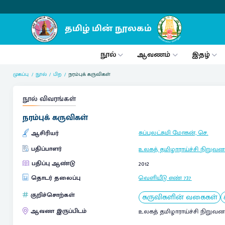
நூல்
ஆவணம்
இதழ்
முகப்பு
நூல்
பிற
நரம்புக் கருவிகள்
நூல் விவரங்கள்
நரம்புக் கருவிகள்
சுப்புலட்சுமி மோகன், செ.
ஆசிரியர்
பதிப்பாளர்
உலகத் தமிழாராய்ச்சி நிறுவன
பதிப்பு ஆண்டு
2012
தொடர் தலைப்பு
வெளியீடு எண்
737
குறிச்சொற்கள்
கருவிகளின் வகைகள்
ஆவண இருப்பிடம்
உலகத் தமிழாராய்ச்சி நிறுவன