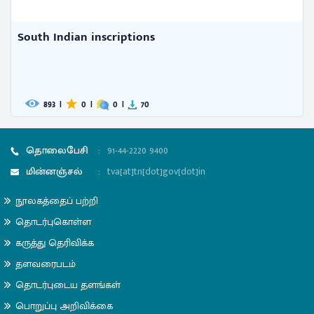
Devere or, the man of independ 
301
|
0
|
0
|
2
தொலைபேசி
:
91-44-2220 9400
மின்னஞ்சல்
:
tva[at]tn[dot]gov[dot]in
நூலகத்தைப் பற்றி
தொடர்புகொள்ள
கருத்து தெரிவிக்க
தளவரைபடம்
தொடர்புடைய தளங்கள்
பொறுப்பு அறிவிக்கை