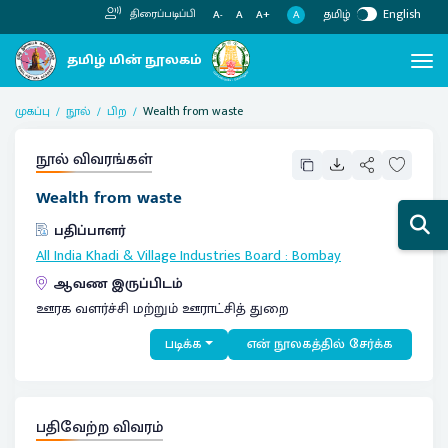
தமிழ்
English
திரைப்படிப்பி
A
A-
A
A+
முகப்பு
நூல்
பிற
Wealth from waste
நூல் விவரங்கள்
Wealth from waste
பதிப்பாளர்
All India Khadi & Village Industries Board
:
Bombay
ஆவண இருப்பிடம்
ஊரக வளர்ச்சி மற்றும் ஊராட்சித் துறை
படிக்க
என் நூலகத்தில் சேர்க்க
பதிவேற்ற விவரம்