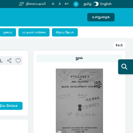
தமிழ்
English
திரைப்படிப்பி
A-
A
A+
A
உள்நுழைக
பட்டியல் பார்வை
முகப்பு
சிறப்பு தேடல்
Back
நூல்
ில் சேர்க்க