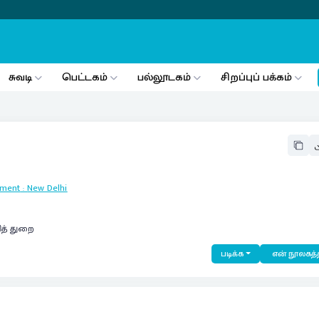
சுவடி
பெட்டகம்
பல்லூடகம்
சிறப்புப் பக்கம்
pment
:
New Delhi
ித் துறை
படிக்க
என் நூலகத்த