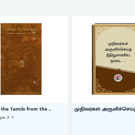
முநிவர்கள்
அருளிச்செய்த
நீதிநூலாகிய
நாலட ...
the Tamils from the ...
முநிவர்கள் அருளிச்செய்த ந
r, P. T.