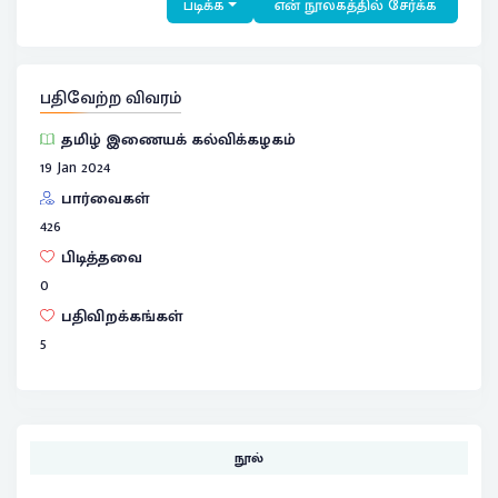
படிக்க
என் நூலகத்தில் சேர்க்க
பதிவேற்ற விவரம்
தமிழ் இணையக் கல்விக்கழகம்
19 Jan 2024
பார்வைகள்
426
பிடித்தவை
0
பதிவிறக்கங்கள்
5
நூல்