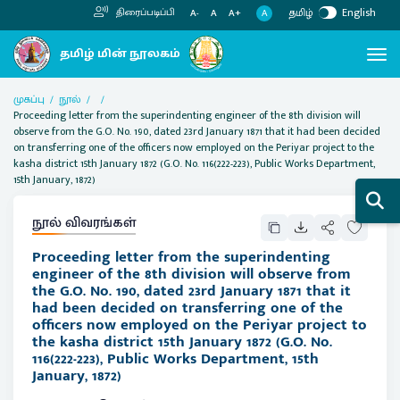
தமிழ்
English
திரைப்படிப்பி
A
A-
A
A+
முகப்பு
நூல்
Proceeding letter from the superindenting engineer of the 8th division will
observe from the G.O. No. 190, dated 23rd January 1871 that it had been decided
on transferring one of the officers now employed on the Periyar project to the
kasha district 15th January 1872 (G.O. No. 116(222-223), Public Works Department,
15th January, 1872)
நூல் விவரங்கள்
Proceeding letter from the superindenting
engineer of the 8th division will observe from
the G.O. No. 190, dated 23rd January 1871 that it
had been decided on transferring one of the
officers now employed on the Periyar project to
the kasha district 15th January 1872 (G.O. No.
116(222-223), Public Works Department, 15th
January, 1872)