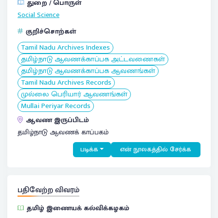
துறை / பொருள்
Social Science
குறிச்சொற்கள்
Tamil Nadu Archives Indexes
தமிழ்நாடு ஆவணக்காப்பக அட்டவணைகள்
தமிழ்நாடு ஆவணக்காப்பக ஆவணங்கள்
Tamil Nadu Archives Records
முல்லை பெரியார் ஆவணங்கள்
Mullai Periyar Records
ஆவண இருப்பிடம்
தமிழ்நாடு ஆவணக் காப்பகம்
படிக்க
என் நூலகத்தில் சேர்க்க
பதிவேற்ற விவரம்
தமிழ் இணையக் கல்விக்கழகம்