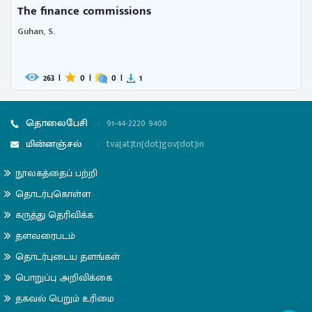
The finance commissions
Guhan, S.
263
|
0
|
0
|
1
தொலைபேசி
:
91-44-2220 9400
மின்னஞ்சல்
:
tva[at]tn[dot]gov[dot]in
நூலகத்தைப் பற்றி
தொடர்புகொள்ள
கருத்து தெரிவிக்க
தளவரைபடம்
தொடர்புடைய தளங்கள்
பொறுப்பு அறிவிக்கை
தகவல் பெறும் உரிமை