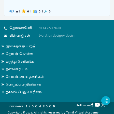
11
|
0
|
0
|
0
தொலைபேசி
:
91-44-2220 9400
மின்னஞ்சல்
:
tva[at]tn[dot]gov[dot]in
நூலகத்தைப் பற்றி
தொடர்புகொள்ள
கருத்து தெரிவிக்க
தளவரைபடம்
தொடர்புடைய தளங்கள்
பொறுப்பு அறிவிக்கை
தகவல் பெறும் உரிமை
Follow us!
1
7
5
0
4
8
5
0
9
பார்வைகள்
Copyright © 2026, All rights reserved by Tamil Virtual Academy