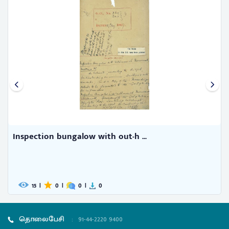
Inspection bungalow with out-h ...
Su
Az
15
|
0
|
0
|
0
தொலைபேசி
:
91-44-2220 9400