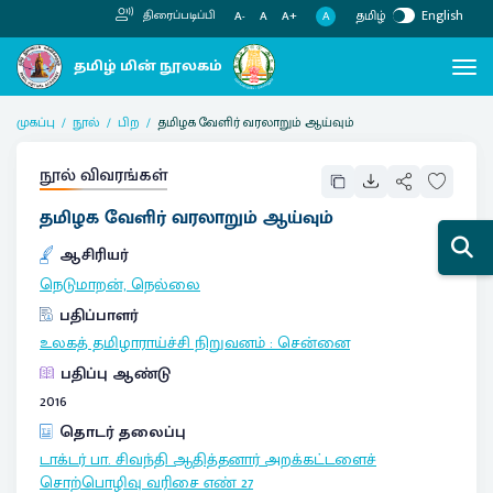
தமிழ்
English
திரைப்படிப்பி
A
A-
A
A+
முகப்பு
நூல்
பிற
தமிழக வேளிர் வரலாறும் ஆய்வும்
நூல் விவரங்கள்
தமிழக வேளிர் வரலாறும் ஆய்வும்
ஆசிரியர்
நெடுமாறன், நெல்லை
பதிப்பாளர்
உலகத் தமிழாராய்ச்சி நிறுவனம்
:
சென்னை
பதிப்பு ஆண்டு
2016
தொடர் தலைப்பு
டாக்டர் பா. சிவந்தி ஆதித்தனார் அறக்கட்டளைச்
சொற்பொழிவு வரிசை எண்
27