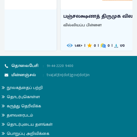
பஞ்சலக்ஷணத் திருமுக விலாசம்
வில்லியப்ப பிள்ளை
1.4
|
0
|
0
|
170
K+
தொலைபேசி
:
91-44-2220 9400
மின்னஞ்சல்
:
tva[at]tn[dot]gov[dot]in
நூலகத்தைப் பற்றி
தொடர்புகொள்ள
கருத்து தெரிவிக்க
தளவரைபடம்
தொடர்புடைய தளங்கள்
பொறுப்பு அறிவிக்கை