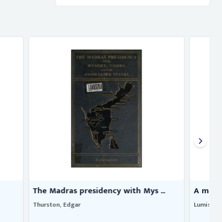
 Mys ...
A manual of hindoo law as prev ...
Lumisden Strange, Thomas