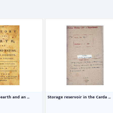
ervoir in the Carda ...
The Madras presidency with
Thurston, Edgar