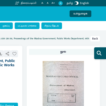
தமிழ்
English
திரைப்படிப்பி
A-
A
A+
A
உள்நுழைக
பட்டியல் பார்வை
முகப்பு
சிறப்பு தேடல்
o. 2539 (38-39), Proceedings of the Madras Government, Public Works Department, 19th
Back
நூல்
t, Public
lic Works
ில் சேர்க்க