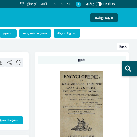
தமிழ்
English
திரைப்படிப்பி
A-
A
A+
A
உள்நுழைக
பட்டியல் பார்வை
முகப்பு
சிறப்பு தேடல்
Back
நூல்
ில் சேர்க்க