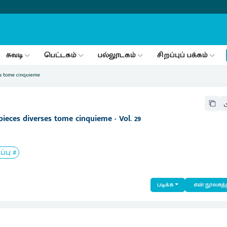
சுவடி
பெட்டகம்
பல்லூடகம்
சிறப்புப் பக்கம்
ses tome cinquieme
pieces diverses tome cinquieme - Vol. 29
பு #
படிக்க
என் நூலகத்த