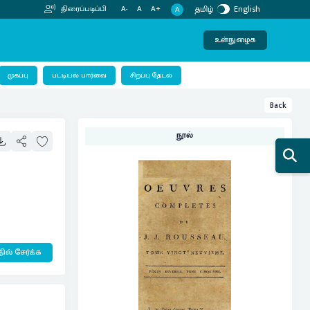
தமிழ்
English
திரைப்படிப்பி
A-
A
A+
A
உள்நுழைக
பட்டியல் பார்வை
முகப்பு
சிறப்பு தேடல்
Back
நூல்
ில் சேர்க்க