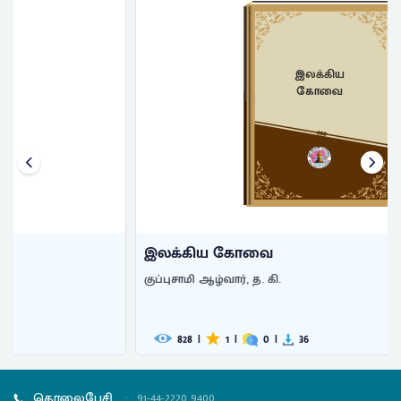
இலக்கிய
கோவை
இலக்கிய கோவை
குப்புசாமி ஆழ்வார், த. கி.
828
|
1
|
0
|
36
தொலைபேசி
:
91-44-2220 9400