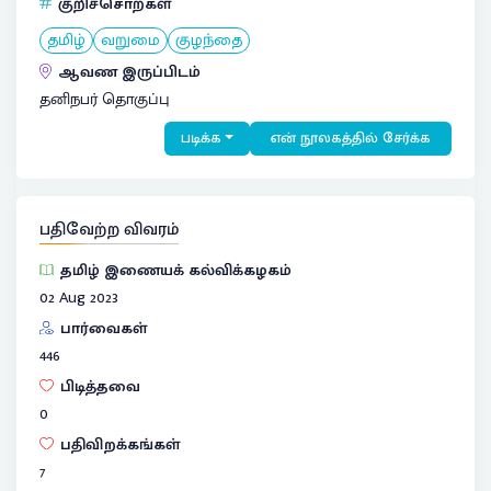
குறிச்சொற்கள்
தமிழ்
வறுமை
குழந்தை
ஆவண இருப்பிடம்
தனிநபர் தொகுப்பு
படிக்க
என் நூலகத்தில் சேர்க்க
பதிவேற்ற விவரம்
தமிழ் இணையக் கல்விக்கழகம்
02 Aug 2023
பார்வைகள்
446
பிடித்தவை
0
பதிவிறக்கங்கள்
7