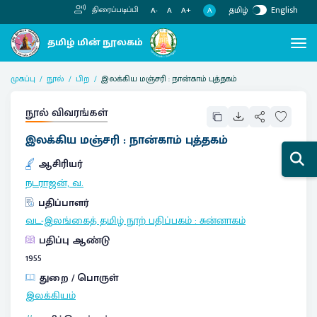
தமிழ்
English
திரைப்படிப்பி
A
A-
A
A+
முகப்பு
நூல்
பிற
இலக்கிய மஞ்சரி : நான்காம் புத்தகம்
நூல் விவரங்கள்
இலக்கிய மஞ்சரி : நான்காம் புத்தகம்
ஆசிரியர்
நடராஜன், வ.
பதிப்பாளர்
வட-இலங்கைத் தமிழ் நூற் பதிப்பகம்
:
சுன்னாகம்
பதிப்பு ஆண்டு
1955
துறை / பொருள்
இலக்கியம்