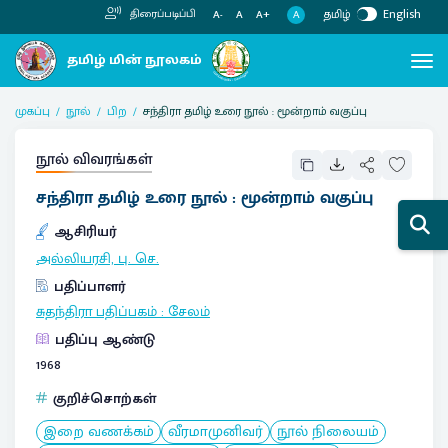
தமிழ்
English
திரைப்படிப்பி
A
A-
A
A+
முகப்பு
நூல்
பிற
சந்திரா தமிழ் உரை நூல் : மூன்றாம் வகுப்பு
நூல் விவரங்கள்
சந்திரா தமிழ் உரை நூல் : மூன்றாம் வகுப்பு
ஆசிரியர்
அல்லியரசி, பு. செ.
பதிப்பாளர்
சுதந்திரா பதிப்பகம்
:
சேலம்
பதிப்பு ஆண்டு
1968
குறிச்சொற்கள்
இறை வணக்கம்
வீரமாமுனிவர்
நூல் நிலையம்