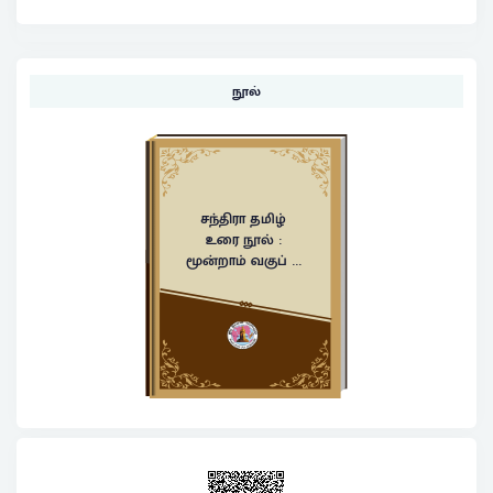
நூல்
சந்திரா தமிழ்
உரை நூல் :
மூன்றாம் வகுப் ...