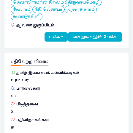
தெனாலிராமரின் திறமை
திருவாய்மொழி
தேவாரம்
நீதி வெண்பா
ஆசாரச் சாரம்
கூண்டுக்கிளி.
ஆவண இருப்பிடம்
படிக்க
என் நூலகத்தில் சேர்க்க
பதிவேற்ற விவரம்
தமிழ் இணையக் கல்விக்கழகம்
15 Jun 2017
பார்வைகள்
493
பிடித்தவை
0
பதிவிறக்கங்கள்
18